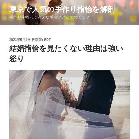
コ
東京で人気の手作り指輪を解剖
ン
手作り指輪ってどんな手順？どこでつくる？
テ
ン
ツ
投
2023年5月4日
投稿者:
EDT
へ
稿
結婚指輪を見たくない理由は強い
ス
日:
キ
怒り
ッ
プ