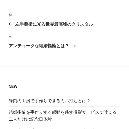
投
過
前
稿
去
左手薬指に光る世界最高峰のクリスタル
ナ
の
ビ
投
次
次
稿
ゲ
の
アンティークな結婚指輪とは？
投
ー
稿
シ
ョ
ン
NEW
静岡の工房で手作りできるミル打ちとは？
結婚指輪を手作りする感動を残す撮影サービスで叶える
二人だけの記念日体験