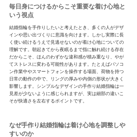
の
毎日身につけるからこそ重要な着け心地と
方
いう視点
法”
の
結婚指輪を手作りしたいと考えたとき、多くの人がデザ
インや思い出づくりに意識を向けます。しかし実際に長
く使い続けるうえで見逃せないのが着け心地についての
理解です。朝起きてから夜眠るまで指に触れ続ける存在
だからこそ、ほんのわずかな違和感が積み重なり、やが
てストレスに変わる可能性があります。たとえばパソコ
ン作業中やスマートフォンを操作する場面、荷物を持つ
日常の動作の中で、リングの厚みや内側の形状が大きく
影響します。シンプルなデザインの手作り結婚指輪は一
見差が少ないように感じられますが、実は細部の違いこ
そが快適さを左右するポイントです。
なぜ手作り結婚指輪は着け心地を調整しや
すいのか