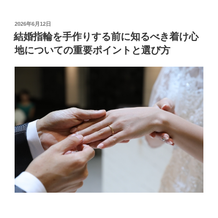
な
手
投
2026年6月12日
稿
作
結婚指輪を手作りする前に知るべき着け心
日:
り
地についての重要ポイントと選び方
結
婚
指
輪
を
作
る
た
め
の
お
す
す
め