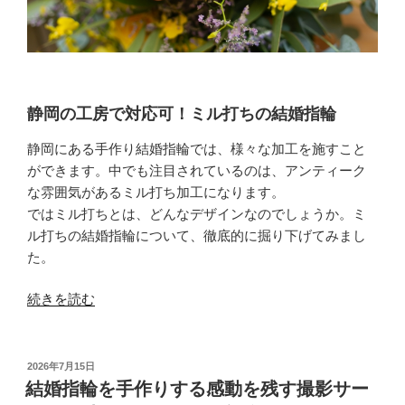
静岡の工房で対応可！ミル打ちの結婚指輪
静岡にある手作り結婚指輪では、様々な加工を施すこと
ができます。中でも注目されているのは、アンティーク
な雰囲気があるミル打ち加工になります。
ではミル打ちとは、どんなデザインなのでしょうか。ミ
ル打ちの結婚指輪について、徹底的に掘り下げてみまし
た。
“静
続きを読む
岡
の
工
投
2026年7月15日
稿
房
結婚指輪を手作りする感動を残す撮影サー
日: