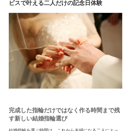
で
ビスで叶える二人だけの記念日体験
手
作
り
で
き
る
ミ
ル
打
ち
と
は？”
の
完成した指輪だけではなく作る時間まで残
す新しい結婚指輪選び
結婚指輪を選ぶ時間は、これから夫婦になる二人にとっ