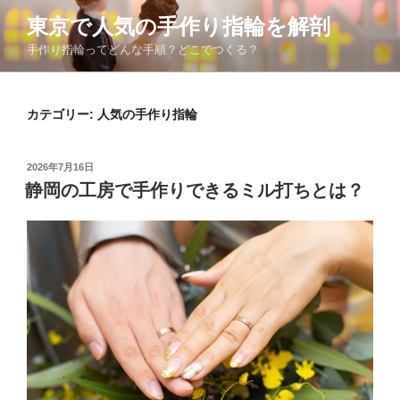
コ
東京で人気の手作り指輪を解剖
ン
手作り指輪ってどんな手順？どこでつくる？
テ
ン
ツ
カテゴリー: 人気の手作り指輪
へ
ス
キ
投
2026年7月16日
ッ
稿
静岡の工房で手作りできるミル打ちとは？
日:
プ