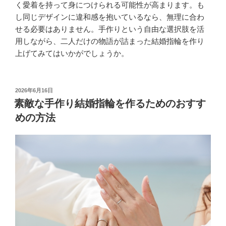
く愛着を持って身につけられる可能性が高まります。も
し同じデザインに違和感を抱いているなら、無理に合わ
せる必要はありません。手作りという自由な選択肢を活
用しながら、二人だけの物語が詰まった結婚指輪を作り
上げてみてはいかがでしょうか。
投
2026年6月16日
稿
素敵な手作り結婚指輪を作るためのおすす
日:
めの方法