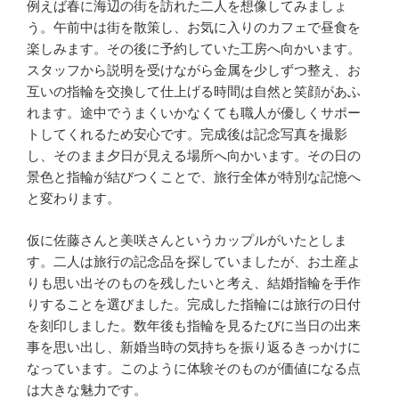
例えば春に海辺の街を訪れた二人を想像してみましょ
う。午前中は街を散策し、お気に入りのカフェで昼食を
楽しみます。その後に予約していた工房へ向かいます。
スタッフから説明を受けながら金属を少しずつ整え、お
互いの指輪を交換して仕上げる時間は自然と笑顔があふ
れます。途中でうまくいかなくても職人が優しくサポー
トしてくれるため安心です。完成後は記念写真を撮影
し、そのまま夕日が見える場所へ向かいます。その日の
景色と指輪が結びつくことで、旅行全体が特別な記憶へ
と変わります。
仮に佐藤さんと美咲さんというカップルがいたとしま
す。二人は旅行の記念品を探していましたが、お土産よ
りも思い出そのものを残したいと考え、結婚指輪を手作
りすることを選びました。完成した指輪には旅行の日付
を刻印しました。数年後も指輪を見るたびに当日の出来
事を思い出し、新婚当時の気持ちを振り返るきっかけに
なっています。このように体験そのものが価値になる点
は大きな魅力です。