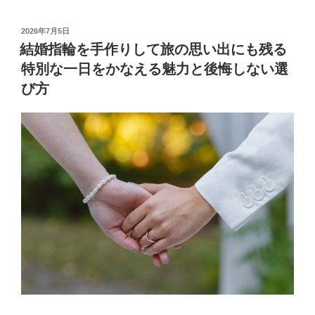
投
2026年7月5日
稿
結婚指輪を手作りして旅の思い出にも残る
日:
特別な一日をかなえる魅力と後悔しない選
び方