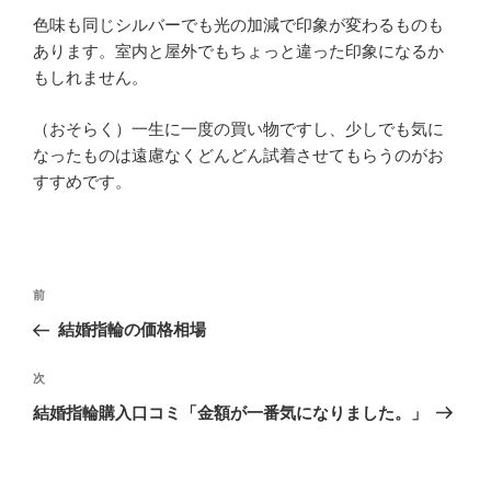
色味も同じシルバーでも光の加減で印象が変わるものも
あります。室内と屋外でもちょっと違った印象になるか
もしれません。
（おそらく）一生に一度の買い物ですし、少しでも気に
なったものは遠慮なくどんどん試着させてもらうのがお
すすめです。
投
過
前
稿
去
結婚指輪の価格相場
ナ
の
ビ
投
次
次
稿
ゲ
の
結婚指輪購入口コミ「金額が一番気になりました。」
投
ー
稿
シ