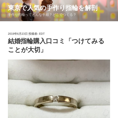
コ
東京で人気の手作り指輪を解剖
ン
手作り指輪ってどんな手順？どこでつくる？
テ
ン
ツ
投
2019年6月23日
投稿者:
EDT
へ
稿
結婚指輪購入口コミ「つけてみる
ス
日:
キ
ことが大切」
ッ
プ