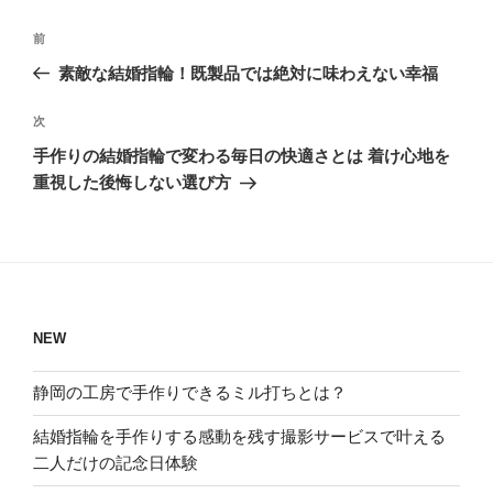
投
過
前
稿
去
素敵な結婚指輪！既製品では絶対に味わえない幸福
ナ
の
ビ
投
次
次
稿
ゲ
の
手作りの結婚指輪で変わる毎日の快適さとは 着け心地を
投
ー
重視した後悔しない選び方
稿
シ
ョ
ン
NEW
静岡の工房で手作りできるミル打ちとは？
結婚指輪を手作りする感動を残す撮影サービスで叶える
二人だけの記念日体験