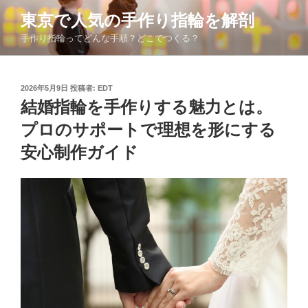
コ
東京で人気の手作り指輪を解剖
ン
手作り指輪ってどんな手順？どこでつくる？
テ
ン
ツ
投
2026年5月9日
投稿者:
EDT
へ
稿
結婚指輪を手作りする魅力とは。
ス
日:
キ
プロのサポートで理想を形にする
ッ
安心制作ガイド
プ