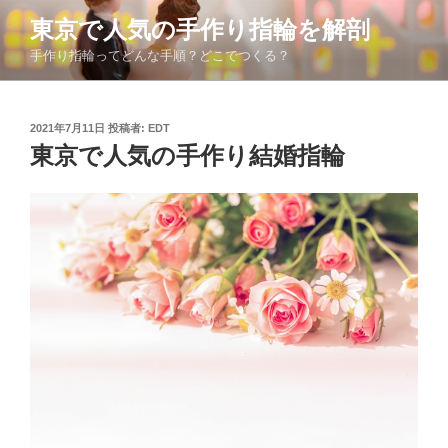
コ
東京で人気の手作り指輪を解剖
ン
手作り指輪ってどんな手順？どこでつくる？
テ
ン
ツ
投
2021年7月11日
投稿者:
EDT
へ
稿
東京で人気の手作り結婚指輪
ス
日:
キ
ッ
プ