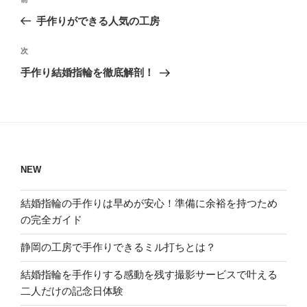
過
稿
去
手作りができる人気の工房
ナ
の
ビ
投
次
次
稿
ゲ
の
手作り結婚指輪を徹底解剖！
投
ー
稿
シ
ョ
ン
NEW
結婚指輪の手作りは早めが安心！準備に余裕を持つため
の完全ガイド
静岡の工房で手作りできるミル打ちとは？
結婚指輪を手作りする感動を残す撮影サービスで叶える
二人だけの記念日体験